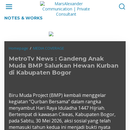
Skip
to
content
NOTES & WORKS
MetroTv
Homepage
/
MEDIA COVERAGE
News
MetroTv News : Gandeng Anak
:
Gandeng
Muda BMP Salurkan Hewan Kurban
Anak
di Kabupaten Bogor
Muda
BMP
Salurkan
Hewan
Biru Muda Project (BMP) kembali menggelar
Kurban
di
kegiatan “Qurban Bersama” dalam rangka
Kabupaten
menyambut Hari Raya Iduladha 1447 Hijriah.
Bogor
Bertempat di kawasan Cikeas, Kabupaten Bogor,
pada Sabtu, 30 Mei 2026, aksi sosial yang telah
memasuki tahun kedua ini menjadi bukti nyata