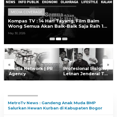
MEDIA COVERAGE
Kompas TV : 14 Hari Tayang, Film Baim
Wong Semua Akan Baik-Baik Saja Raih 1
Juta Penonton
May 30, 2026
«
»
Media Network | PR
Profesional Insight |
Agency
Letnan Jenderal TNI
(Purn) Jeffry Apoly
Rahawarin
Collaboration
MetroTv News : Gandeng Anak Muda BMP
Salurkan Hewan Kurban di Kabupaten Bogor